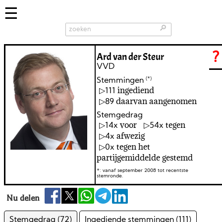
🔎
Ard van der Steur
?
VVD
(*)
Stemmingen
ingediend
111
daarvan aangenomen
89
Stemgedrag
voor
tegen
14
54
afwezig
4
tegen het
0
partijgemiddelde gestemd
*: vanaf september 2008 tot recentste
stemronde.
Nu delen
Stemgedrag (72)
Ingediende stemmingen (111)