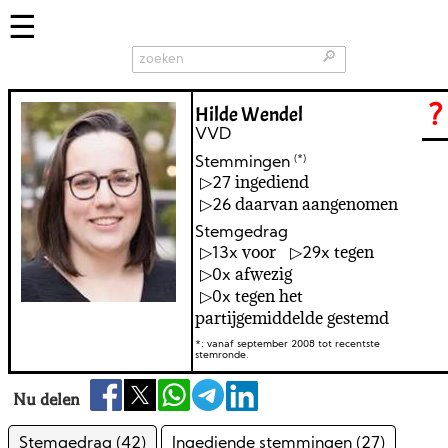
🔎
Hilde Wendel
?
VVD
(*)
Stemmingen
ingediend
27
daarvan aangenomen
26
Stemgedrag
voor
tegen
13
29
afwezig
0
tegen het
0
partijgemiddelde gestemd
*: vanaf september 2008 tot recentste
stemronde.
Nu delen
Stemgedrag (42)
Ingediende stemmingen (27)