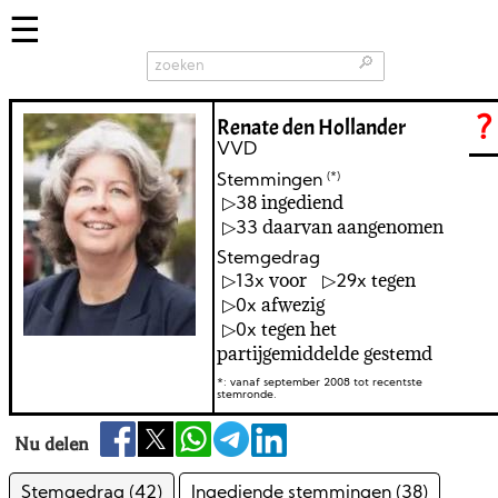
🔎
Renate den Hollander
?
VVD
(*)
Stemmingen
ingediend
38
daarvan aangenomen
33
Stemgedrag
voor
tegen
13
29
afwezig
0
tegen het
0
partijgemiddelde gestemd
*: vanaf september 2008 tot recentste
stemronde.
Nu delen
Stemgedrag (42)
Ingediende stemmingen (38)