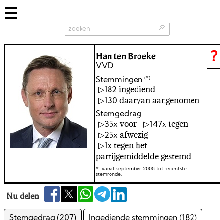
🔎
Han ten Broeke
?
VVD
(*)
Stemmingen
ingediend
182
daarvan aangenomen
130
Stemgedrag
voor
tegen
35
147
afwezig
25
tegen het
1
partijgemiddelde gestemd
*: vanaf september 2008 tot recentste
stemronde.
Nu delen
Stemgedrag (207)
Ingediende stemmingen (182)