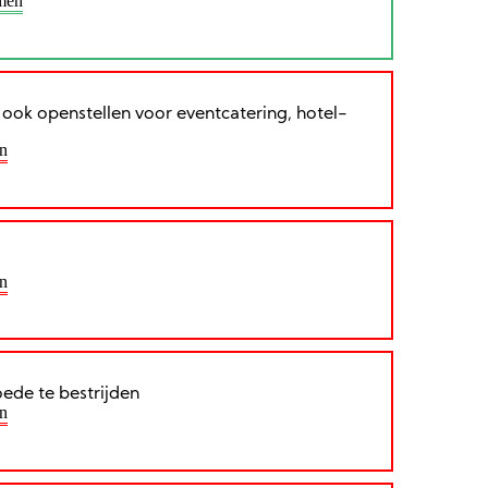
men
ook openstellen voor eventcatering, hotel-
n
n
ede te bestrijden
n