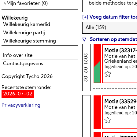
beide methodes teru
Mijn favorieten (
0
)
Voeg datum filter to
Willekeurig
Willekeurig kamerlid
Alle (
159
)
Willekeurige partij
Sorteren op stemda
Willekeurige stemming
Motie (32317
2021-02-02
Info over site
Motie van het 
Griekenland e
Contactgegevens
Ingediend op: 2
Copyright Tycho 2026
Recentste stemronde:
2026-07-02
Motie (33529
Privacyverklaring
Motie van het
Ingediend op: 2