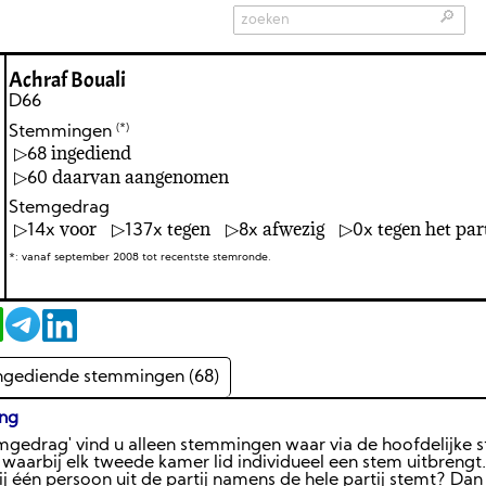
🔎
Achraf Bouali
D66
(*)
Stemmingen
ingediend
68
daarvan aangenomen
60
Stemgedrag
voor
tegen
afwezig
tegen het pa
14
137
8
0
*: vanaf september 2008 tot recentste stemronde.
ngediende stemmingen (68)
ing
emgedrag' vind u alleen stemmingen waar via de hoofdelijke
aarbij elk tweede kamer lid individueel een stem uitbrengt
één persoon uit de partij namens de hele partij stemt? Dan