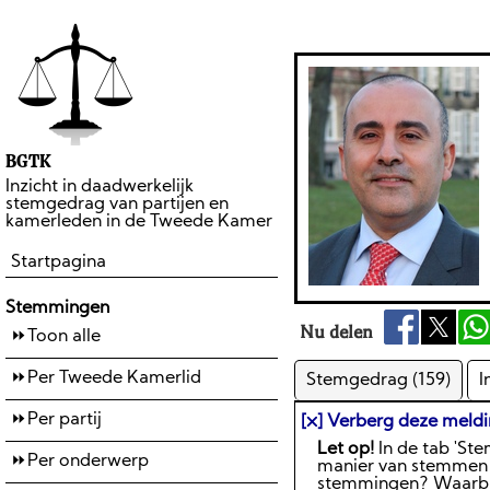
BGTK
Inzicht in daadwerkelijk
stemgedrag van partijen en
kamerleden in de Tweede Kamer
Startpagina
Stemmingen
Nu delen
Toon alle
Per Tweede Kamerlid
Stemgedrag (159)
I
Per partij
[⛌] Verberg deze meld
Let op!
In de tab 'St
Per onderwerp
manier van stemmen w
stemmingen? Waarbij 