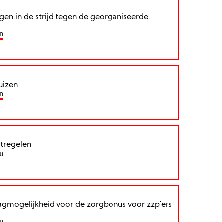
ngen in de strijd tegen de georganiseerde
n
uizen
n
atregelen
n
agmogelijkheid voor de zorgbonus voor zzp'ers
n