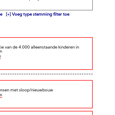
oe
Voeg type stemming filter toe
atie van de 4.000 alleenstaande kinderen in
n
n
mensen met sloop/nieuwbouw
en