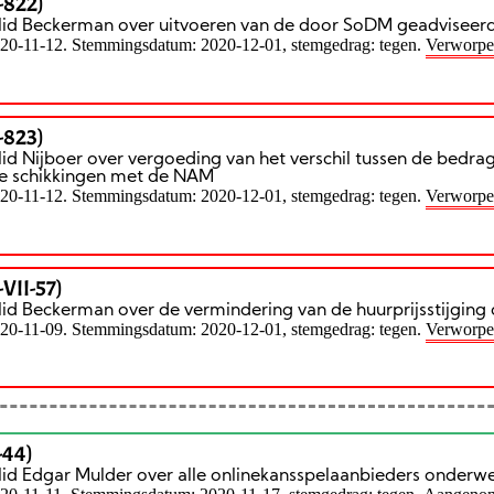
-822)
 lid Beckerman over uitvoeren van de door SoDM geadviseerd
020-11-12. Stemmingsdatum: 2020-12-01, stemgedrag: tegen.
Verworp
-823)
lid Nijboer over vergoeding van het verschil tussen de bedr
de schikkingen met de NAM
020-11-12. Stemmingsdatum: 2020-12-01, stemgedrag: tegen.
Verworp
VII-57)
lid Beckerman over de vermindering van de huurprijsstijging
020-11-09. Stemmingsdatum: 2020-12-01, stemgedrag: tegen.
Verworp
-44)
 lid Edgar Mulder over alle onlinekansspelaanbieders onder